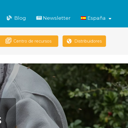
Blog
Newsletter
España
Abrir
el
menú
Centro de recursos
Distribuidores
s