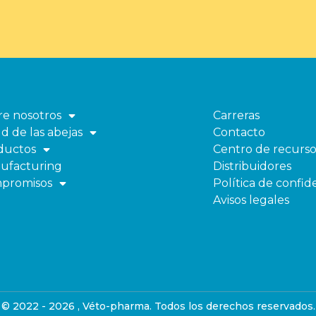
re nosotros
Carreras
Abrir
d de las abejas
Contacto
el
Abrir
ductos
Centro de recurso
Abrir
menú
el
ufacturing
Distribuidores
el
menú
promisos
Política de confid
menú
Abrir
Avisos legales
el
menú
© 2022 - 2026 , Véto-pharma. Todos los derechos reservados.