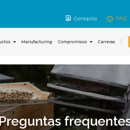
FAQ
Contacto
uctos
Manufacturing
Compromisos
Carreras
Abrir
Abrir
el
el
menú
menú
Preguntas frequente