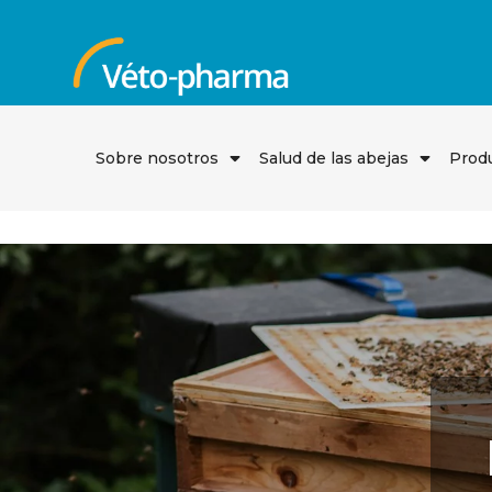
Saltar
al
contenido
Sobre nosotros
Salud de las abejas
Prod
Abrir
Abrir
el
el
menú
menú