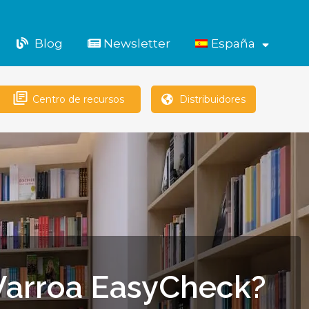
Blog
Newsletter
España
Abrir
el
menú
Centro de recursos
Distribuidores
 Varroa EasyCheck?