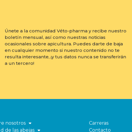
Únete a la comunidad Véto-pharma y recibe nuestro
boletín mensual, así como nuestras noticias
ocasionales sobre apicultura. Puedes darte de baja
en cualquier momento si nuestro contenido no te
resulta interesante, ¡y tus datos nunca se transferirán
a un tercero!
re nosotros
Carreras
Abrir
d de las abejas
Contacto