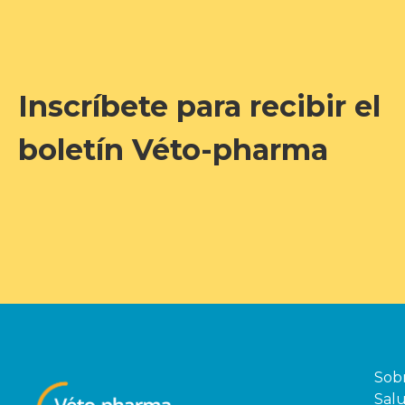
Inscríbete para recibir el
boletín Véto-pharma
Sob
Salu