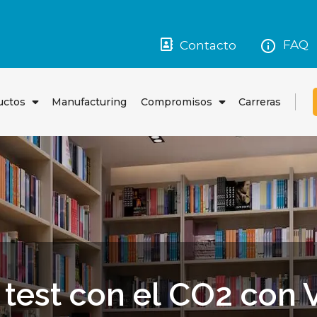
FAQ
Contacto
uctos
Manufacturing
Compromisos
Carreras
Abrir
Abrir
el
el
menú
menú
 test con el CO2 con