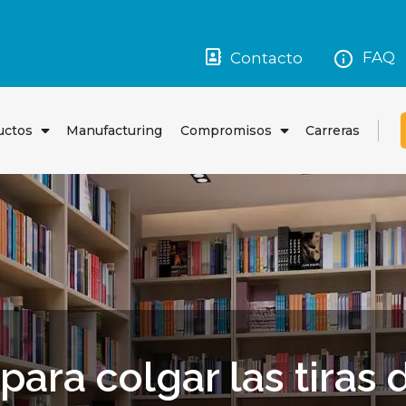
FAQ
Contacto
uctos
Manufacturing
Compromisos
Carreras
Abrir
Abrir
el
el
menú
menú
ara colgar las tiras 