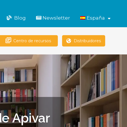
Blog
Newsletter
España
Abrir
el
menú
Centro de recursos
Distribuidores
de Apivar