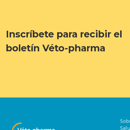
Inscríbete para recibir el
boletín Véto-pharma
Sob
Salu