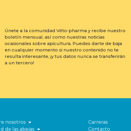
Únete a la comunidad Véto-pharma y recibe nuestro
boletín mensual, así como nuestras noticias
ocasionales sobre apicultura. Puedes darte de baja
en cualquier momento si nuestro contenido no te
resulta interesante, ¡y tus datos nunca se transferirán
a un tercero!
re nosotros
Carreras
Abrir
d de las abejas
Contacto